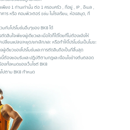
พียง 1 ท่านเท่านั้น ต่อ 1 ครอบครัว , ที่อยู่ , IP , อีเมล ,
าคาร หรือ คอมพิวเตอร์ (เช่น ในโรงเรียน, ห้องสมุด, ที่
ร่วมกับโปรโมชั่นอื่นๆของ BK8 ได้
ดสินใจเพียงผู้เดียวและเมื่อใดก็ได้โดยที่ไม่ต้องแจ้งให้
ข/เปลี่ยนแปลง/หยุด/ยกเลิก/และ หรือทำให้โปรโมชั่นเป็นโมฆะ
งผู้เดียวของโปรโมชั่นและการตัดสินถือเป็นที่สิ้นสุด
รมนี้ต้องยอมรับและปฏิบัติตามกฎและเงื่อนไขข้างต้นตลอด
ยวข้องทั้งหมดของเว็บไซต์ BK8
ป็นไปตาม BK8 กำหนด