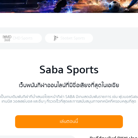
CMD Sports
Sbobet Sports
Saba Sports
เว็บพนันกีฬาออนไลน์ที่มีชื่อเสียงที่สุดในเอเชีย
เป็นเกมเดิมพันกีฬาที่นำเสนอโดยหน้ากีฬา SABA มีเกมสดนับพันรายการ เช่น ฟุตบอลSa
เทนนิส วอลเลย์บอล และอื่นๆ ที่รวดเร็วที่สุดและการสนับสนุนทางเทคนิคที่ครอบคลุมที่สุด
เล่นตอนนี้