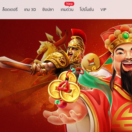
ล็อตเตอรี่
เกม 3D
ยิงปลา
เกมด่วน
โปรโมชั่น
VIP