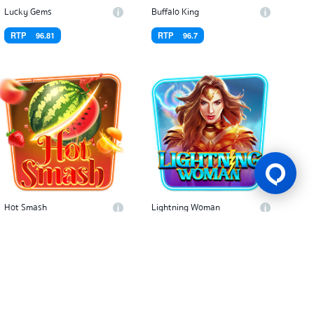
Lucky Gems
Buffalo King
RTP
96.81
RTP
96.7
Hot Smash
Lightning Woman
RTP
96.75
RTP
96.81