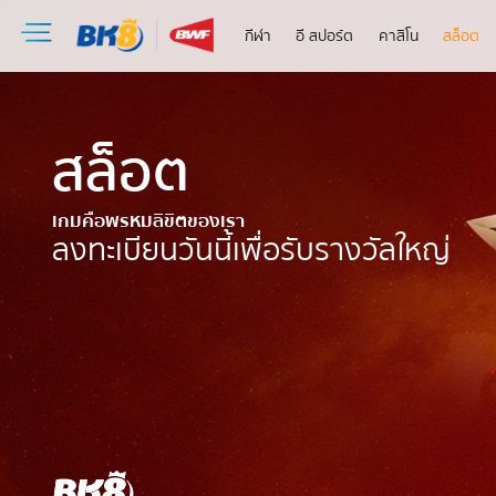
กีฬา
อี สปอร์ต
คาสิโน
สล็อต
สล็อต
เกมคือพรหมลิขิตของเรา
ลงทะเบียนวันนี้เพื่อรับรางวัลใหญ่