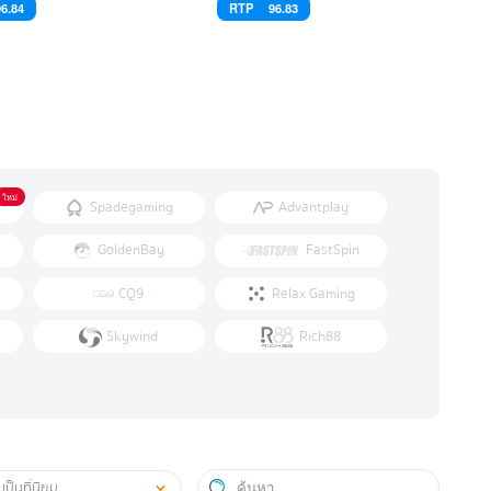
96.84
RTP
96.83
ใหม่
Spadegaming
Advantplay
GoldenBay
FastSpin
CQ9
Relax Gaming
Skywind
Rich88
เป็นที่นิยม