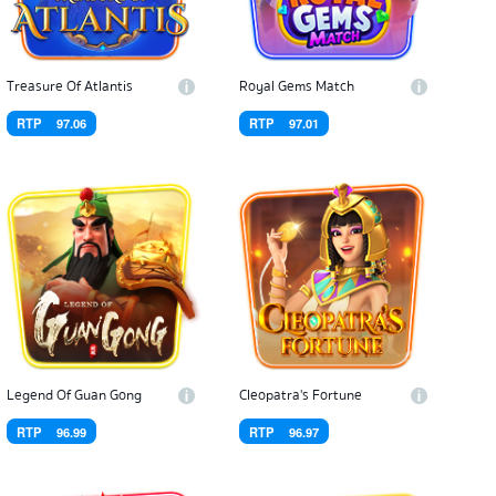
Treasure Of Atlantis
Royal Gems Match
RTP
97.06
RTP
97.01
Legend Of Guan Gong
Cleopatra's Fortune
RTP
96.99
RTP
96.97