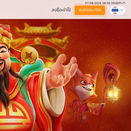
07/08/2026 08:35:37
(
GMT+7
)
ลงชื่อเข้าใช้
สมัครสมาชิก