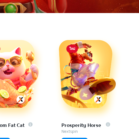
ใหม่
om Fat Cat
Prosperity Horse
n
Nextspin