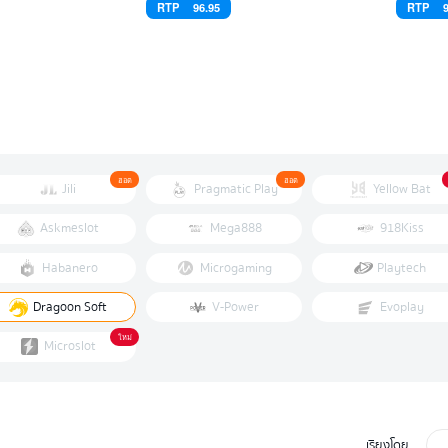
RTP
96.95
RTP
ฮอต
ฮอต
Jili
Pragmatic Play
Yellow Bat
Askmeslot
Mega888
918Kiss
Habanero
Microgaming
Playtech
Dragoon Soft
V-Power
Evoplay
ใหม่
Microslot
เรียงโดย