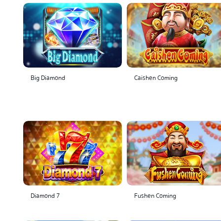
Big Diamond
Caishen Coming
Diamond 7
Fushen Coming