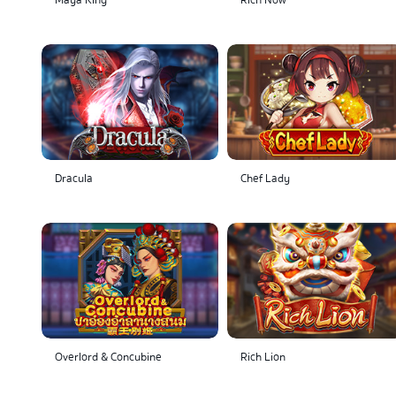
Dracula
Chef Lady
Overlord & Concubine
Rich Lion