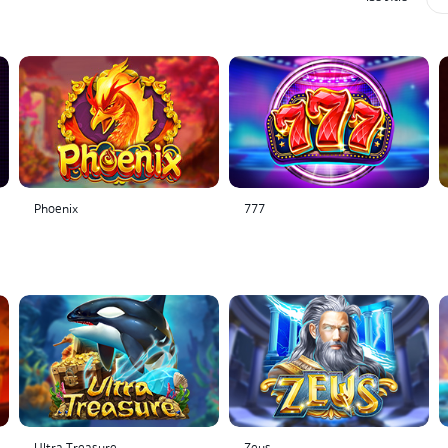
Phoenix
777
Ultra Treasure
Zeus