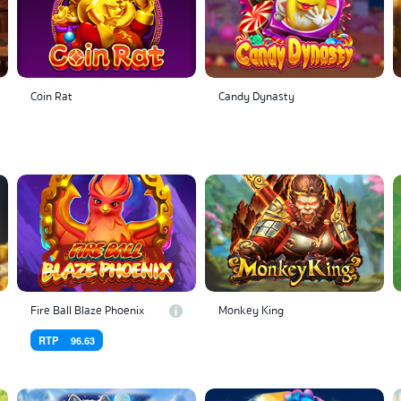
Coin Rat
Candy Dynasty
Fire Ball Blaze Phoenix
Monkey King
RTP
96.63