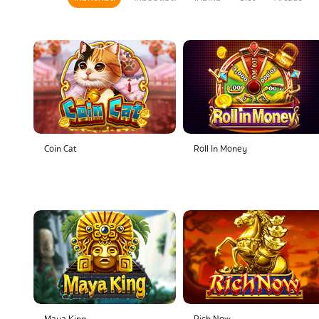
Coin Cat
Roll In Money
Maya King
Rich Now