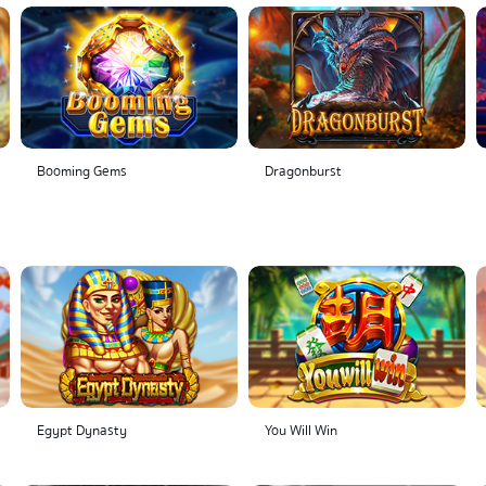
Booming Gems
Dragonburst
Egypt Dynasty
You Will Win