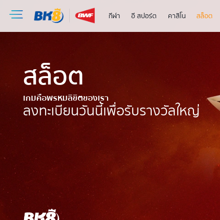
กีฬา
อี สปอร์ต
คาสิโน
สล็อต
สล็อต
เกมคือพรหมลิขิตของเรา
ลงทะเบียนวันนี้เพื่อรับรางวัลใหญ่