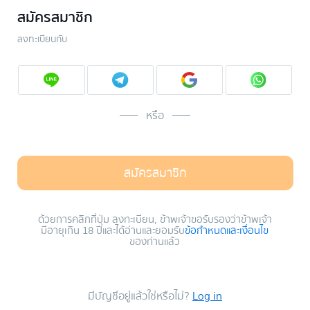
สมัครสมาชิก
ลงทะเบียนกับ
หรือ
สมัครสมาชิก
ด้วยการคลิกที่ปุ่ม ลงทะเบียน, ข้าพเจ้าขอรับรองว่าข้าพเจ้า
มีอายุเกิน 18 ปีและได้อ่านและยอมรับ
ข้อกำหนดและเงื่อนไข
ของท่านแล้ว
มีบัญชีอยู่แล้วใช่หรือไม่?
Log in