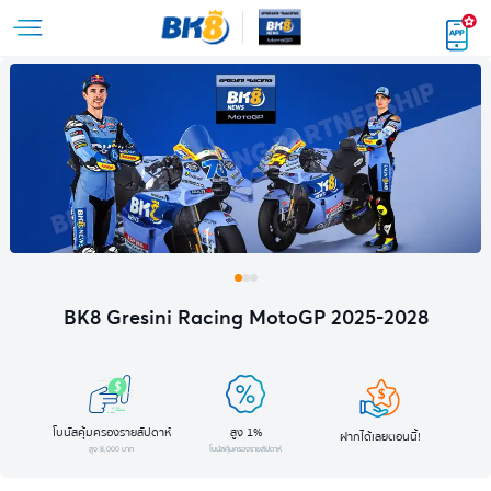
BK8 Gresini Racing MotoGP 2025-2028
โบนัสคุ้มครองรายสัปดาห์
สูง 1%
ฝากได้เลยตอนนี้!
สูง 8,000 บาท
โบนัสคุ้มครองรายสัปดาห์