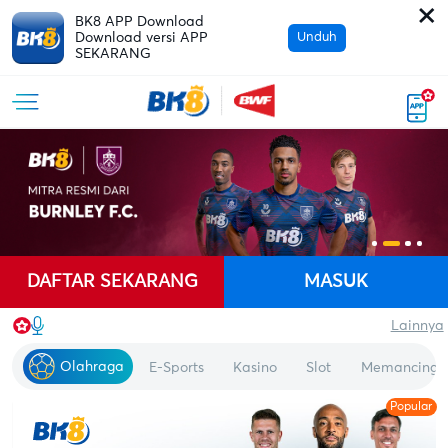
×
BK8 APP Download
Download versi APP
Unduh
SEKARANG
DAFTAR SEKARANG
MASUK
Lainnya
Bermainlah dengan bertanggung jawab dan nikmati pengalam
Olahraga
E-Sports
Kasino
Slot
Memancing
Popular