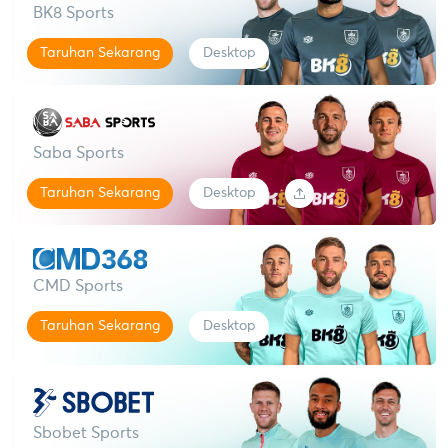
BK8 Sports
Taruhan Sekarang
Desktop
Saba Sports
Taruhan Sekarang
Desktop
CMD Sports
Taruhan Sekarang
Desktop
Sbobet Sports